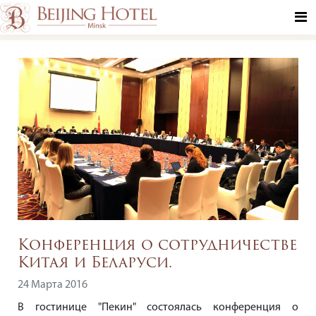
Русский
Русский
Об
отеле
English
Номера
Спецпредложения
中国
и
цены
Новости
Рестораны
Стандартный
Вакансии
и
номер
бары
Фотогалерея
Конференция о сотрудничестве
Делюкс
Китая и Беларуси.
Мероприятия
Ресторан
Награды
«Cезоны»
24 Марта 2016
Семейный
Спа
полулюкс
Конференц-
В гостинице "Пекин" состоялась конференция о
Услуги