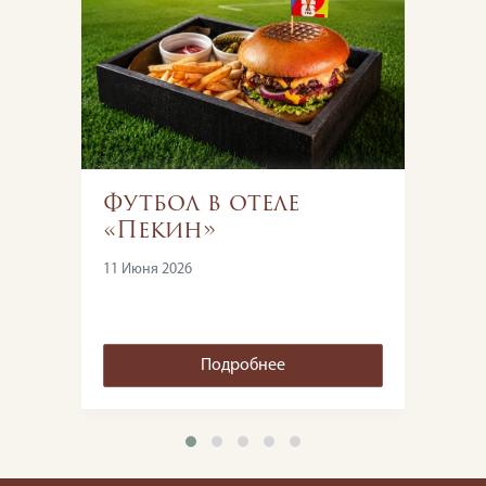
Футбол в отеле
О
и
«Пекин»
п
«
11 Июня 2026
2 И
Подробнее