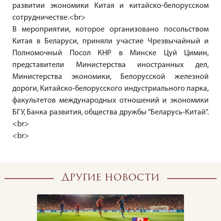
и
Кафе
залы
развитии экономики Китая и китайско-белорусском
фитнес
«Оазис»
сотрудничестве.<br>
Бизнес
Контакты
В мероприятии, которое организовано посольством
номер
Корпоративы
Китая в Беларуси, приняли участие Чрезвычайный и
Лобби-
и
Абонементы
Полномочный Посол КНР в Минске Цуй Цимин,
бар
банкеты
Люкс
представители Министерства иностранных дел,
Аквазона
Министерства экономики, Белорусской железной
Бальный
Свадьбы
Представительский
дороги, Китайско-белорусского индустриального парка,
зал
люкс
Тренажерный
факультетов международных отношений и экономики
«Орхидея»
зал
БГУ, Банка развития, общества дружбы "Беларусь-Китай".
<br>
Президентский
Банкетный
<br>
люкс
Спа-
зал
салон
«Стиль»
Программа
лояльности
Комната
Другие новости
ожидания
родителей